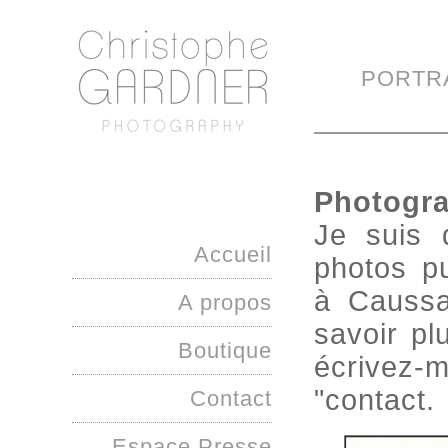
PORTR
Photogr
Je suis 
Accueil
photos pu
à Caussa
A propos
savoir plu
Boutique
écrivez
"contact.
Contact
Espace Presse