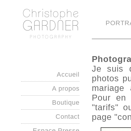
PORTR
Photogra
Je suis 
Accueil
photos pu
mariage 
A propos
Pour en s
Boutique
"tarifs" 
page "con
Contact
Espace Presse