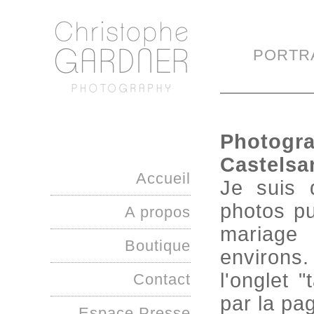
PORTR
Photogra
Castelsa
Accueil
Je suis 
photos pu
A propos
mariage
Boutique
environs.
l'onglet 
Contact
par la pa
Espace Presse