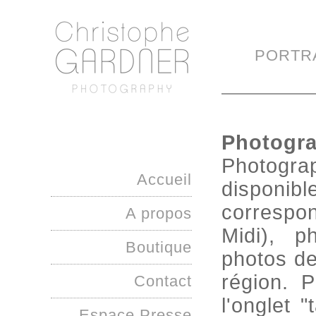
PORTR
Photogr
Photogr
Accueil
disponib
correspo
A propos
Midi), ph
Boutique
photos d
région. P
Contact
l'onglet 
Espace Presse