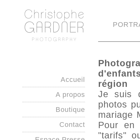
PORTR
Photogra
d'enfant
Accueil
région
Je suis 
A propos
photos pu
Boutique
mariage 
Pour en s
Contact
"tarifs" 
Espace Presse