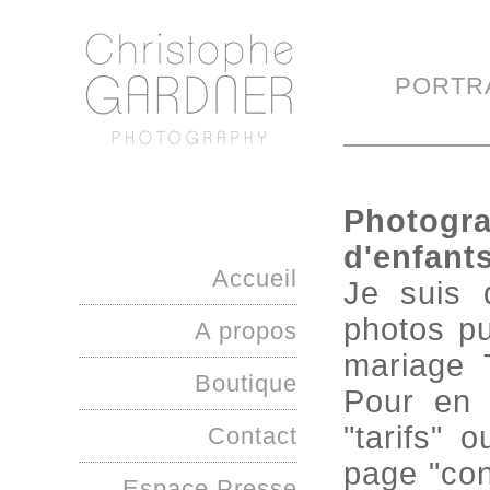
PORTR
Photogra
d'enfant
Accueil
Je suis 
photos pu
A propos
mariage 
Boutique
Pour en s
"tarifs" 
Contact
page "con
Espace Presse